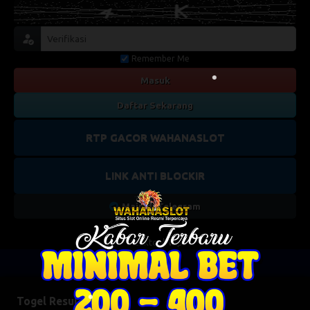
Remember Me
Masuk
Daftar Sekarang
RTP GACOR WAHANASLOT
LINK ANTI BLOCKIR
Main di Telegram
Desktop
Wap
Togel Result