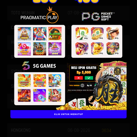
TOTO WUHAN
07-08-2026
9227
CAMBODIA
07-08-2026
4372
HK SIANG
07-08-2026
8867
SYDNEY POOLS
07-08-2026
0158
SYDNEY
07-08-2026
7440
SINGAPORE
05-08-2026
0715
MALAYSIA
06-08-2026
4549
QATAR
06-08-2026
6642
KLIK UNTUK MENUTUP
HONGKONG
06-08-2026
3634