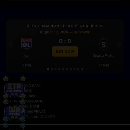
UEFA CHAMPIONS LEAGUE QUALIFIERS
August 12, 2026 — 02:00 WIB
0 : 0
Previous
Next
BET NOW
Lyon
Sparta Praha
1
0.86
-1
0.96
TENTANG KAMI
BANTUAN
PERATURAN
INFORMASI BANK
HUBUNGI KAMI
KEBIJAKAN PRIVASI
PERSETUJUAN COOKIES